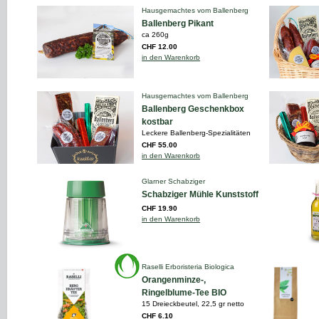
Hausgemachtes vom Ballenberg
Ballenberg Pikant
ca 260g
CHF 12.00
in den Warenkorb
Hausgemachtes vom Ballenberg
Ballenberg Geschenkbox
kostbar
Leckere Ballenberg-Spezialitäten
CHF 55.00
in den Warenkorb
Glarner Schabziger
Schabziger Mühle Kunststoff
CHF 19.90
in den Warenkorb
Raselli Erboristeria Biologica
Orangenminze-,
Ringelblume-Tee BIO
15 Dreieckbeutel, 22,5 gr netto
CHF 6.10